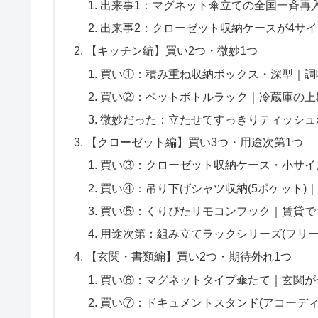
出来事1：マグネット傘立ての全国一斉再
出来事2：クローゼット収納ケースが4サ
【キッチン編】買い2つ・微妙1つ
買い①：積み重ね収納ボックス・深型｜調
買い②：ペットボトルラック｜冷蔵庫の上
微妙だった：立たせてすっきりティッシュ
【クローゼット編】買い3つ・用途次第1つ
買い③：クローゼット収納ケース・小サイ
買い④：吊り下げシャツ収納(5ポケット)
買い⑤：くりぴたリモコンフック｜賃貸で
用途次第：組み立てラックシリーズ(フリー
【玄関・書類編】買い2つ・期待外れ1つ
買い⑥：マグネットタイプ傘たて｜玄関が
買い⑦：ドキュメントスタンド(アコーデ