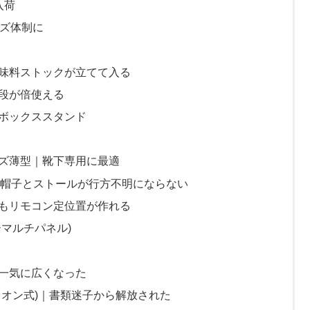
入荷
イズ体制に
味料ストックが立てて入る
段が倍使える
ボックススタンド
ズ薄型｜靴下専用に最適
｜帽子とストールが行方不明にならない
もリモコン定位置が作れる
マルチパネル)
一気に広くなった
ィオン式)｜書類迷子から解放された